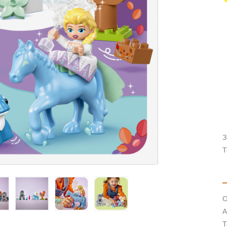
З
Т
О
А
Т