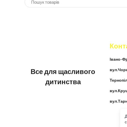
Конт
Івано-Фр
Все для щасливого
вул.Чор
дитинства
Тернопіл
вул.Кру
вул.Тар
Д
c