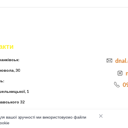
акти
анківськ:
dnal
новола, 30
ь:
0
шельницької, 1
навського 32
ля вашої зручності ми використовуємо файли
ookie