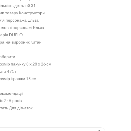
ількість деталей 31
ип товару Конструктори
м'я персонажа Ельза
оловні персонажі Ельза
ерія DUPLO
раїна-виробник Китай
абарити
озмір пакунку 8 x 28 x 26 см
ага 471 г
озмір іграшки 15 см
екомендації
ік 2 - 5 років
тать Для дівчаток