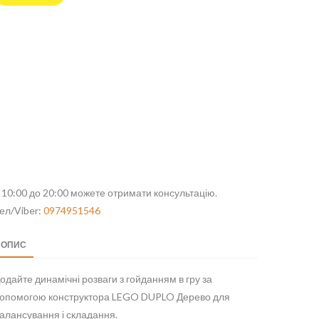
 10:00 до 20:00 можете отримати консультацію.
ел/Viber:
0974951546
ОПИС
одайте динамічні розваги з гойданням в гру за
опомогою конструктора LEGO DUPLO Дерево для
алансування і складання.