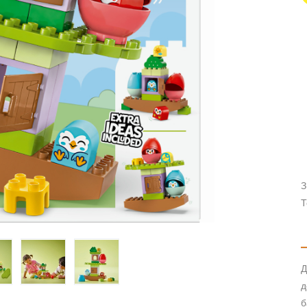
З
Т
Д
д
б