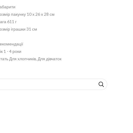
абарити
озмір пакунку 10 x 26 x 28 см
ага 611 г
озмір іграшки 31 см
екомендації
ік 1 - 4 роки
тать Для хлопчиків, Для дівчаток