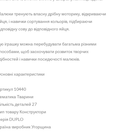
алюки тренують власну дрібну моторику, відкриваючи
йця, і навички сортування кольорів, підбираючи
ідповідну сову до відповідного яйця.
ю іграшку можна перебудувати багатьма різними
пособами, щоб заохочувати розвиток творчих
дібностей і навички посидючості малюків.
сновні характеристики
ртикул 10440
ематика Тварини
ількість деталей 27
ип товару Конструктори
ерія DUPLO
раїна-виробник Угорщина