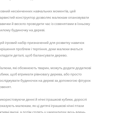
овний нескінченних навчальних моментів, цей
арвистий конструктор дозволяє малюкам опановувати
авички й весело проводити час із совенятами в їхньому
илому будиночку на дереві.
ей ігровий набір призначений для розвитку навичок
ирішення проблем і терпіння, доки малюки вчаться
кладати деталі, щоб балансувати дерево.
алюки, які обожнюють тварин, можуть додати додаткові
убики, щоб втримати рівновагу дерева, або просто
осліджувати будиночок на дереві за допомогою фігурок
овенят.
икористовуючи денні й нічні іграшкові кубики, дорослі
оказують малюкам, як ці дитячі іграшкові нічні птахи
ктивні вночі, а потім сплять у шкаралупах яєць вдень.