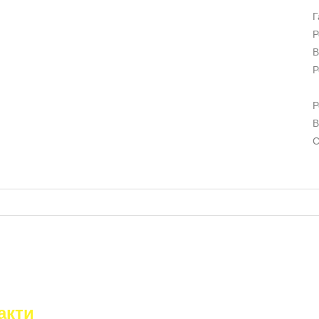
Г
Р
В
Р
Р
В
С
акти