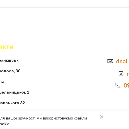
акти
анківськ:
dnal
новола, 30
ь:
0
шельницької, 1
навського 32
ля вашої зручності ми використовуємо файли
ookie