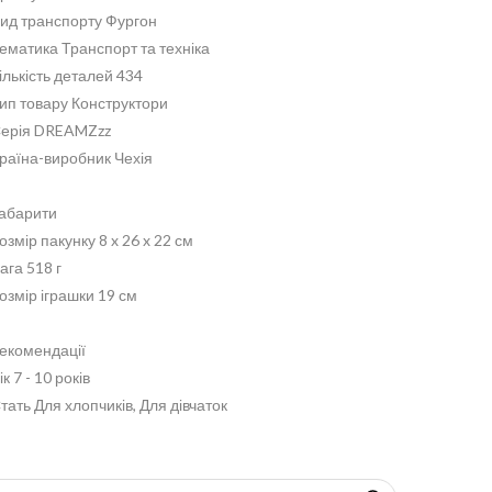
ид транспорту Фургон
ематика Транспорт та техніка
ількість деталей 434
ип товару Конструктори
ерія DREAMZzz
раїна-виробник Чехія
абарити
озмір пакунку 8 x 26 x 22 см
ага 518 г
озмір іграшки 19 см
екомендації
ік 7 - 10 років
тать Для хлопчиків, Для дівчаток