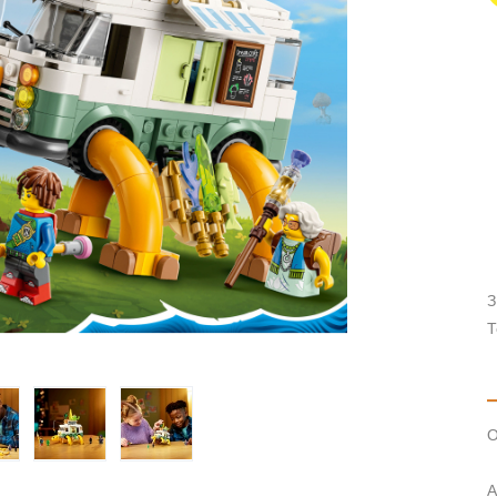
З
Т
О
А