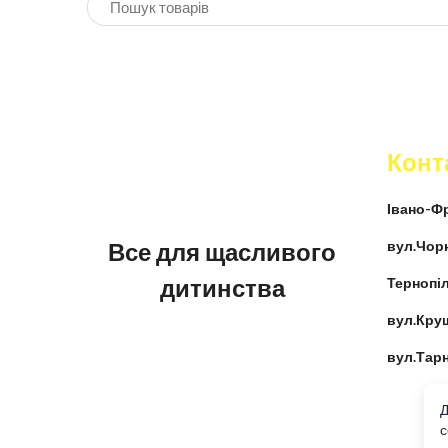
Конт
Івано-Фр
Все для щасливого
вул.Чор
дитинства
Тернопіл
вул.Кру
вул.Тар
Д
c