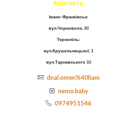
Контакти
Івано-Франківськ:
вул.Чорновола, 30
Тернопіль:
вул.Крушельницької, 1
вул.Тарнавського 32
dnal.omen%40liam
nemo.baby
0974951546