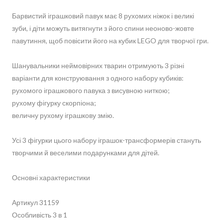
Барвистий іграшковий павук має 8 рухомих ніжок і великі
зуби, і діти можуть витягнути з його спини неоново-жовте
павутиння, щоб повісити його на кубик LEGO для творчої гри.
Шанувальники неймовірних тварин отримують 3 різні
варіанти для конструювання з одного набору кубиків:
рухомого іграшкового павука з висувною ниткою;
рухому фігурку скорпіона;
величну рухому іграшкову змію.
Усі 3 фігурки цього набору іграшок-трансформерів стануть
творчими й веселими подарунками для дітей.
Основні характеристики
Артикул 31159
Особливість 3 в 1