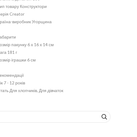
ип товару Конструктори
ерія Creator
раїна-виробник Угорщина
абарити
озмір пакунку 6 x 16 x 14 см
ага 181 г
озмір іграшки 6 см
екомендації
ік 7 - 12 років
тать Для хлопчиків, Для дівчаток