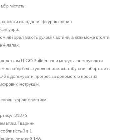
абір містить:
 варіанти складання фігурок тварин
ксесуари.
ом'як і орел мають рухомі частини, а їжак може стояти
а 4 лапах.
 додатком LEGO Builder вони можуть конструювати
ожен набір більш упевнено: масштабувати, обертати в
D й відстежувати прогрес за допомогою простих
ифрових інструкцій.
сновні характеристики
ртикул 31376
ематика Тварини
собливість 3 в 1
ількість деталей 166