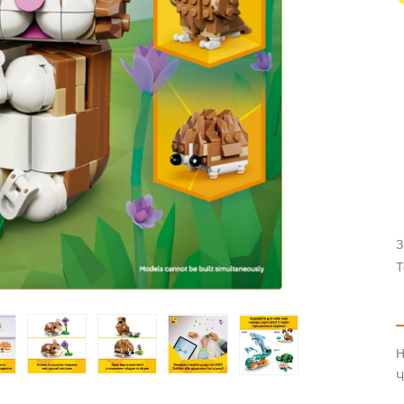
З
Т
Н
Ч