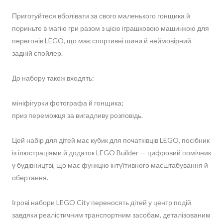
Приготуйтеся вболівати за свого маленького гонщика й
пориньте в магію гри разом з цією іграшковою машинкою для
перегонів LEGO, що має спортивні шини й неймовірний
задній спойлер.
До набору також входять:
мініфігурки фотографа й гонщика;
приз переможця за вигадливу розповідь.
Цей набір для дітей має кубик для початківців LEGO, посібник
із ілюстраціями й додаток LEGO Builder — цифровий помічник
у будівництві, що має функцію інтуїтивного масштабування й
обертання.
Ігрові набори LEGO City переносять дітей у центр подій
завдяки реалістичним транспортним засобам, деталізованим