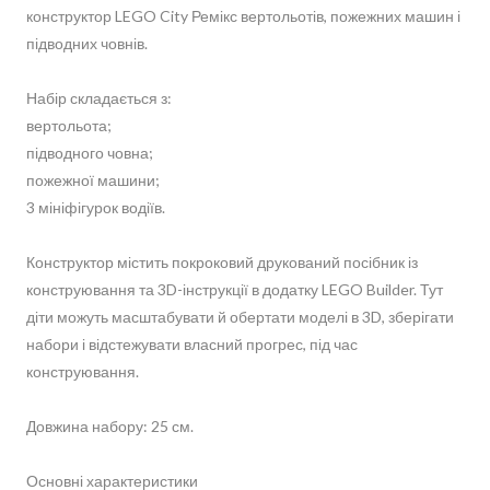
конструктор LEGO City Ремікс вертольотів, пожежних машин і
підводних човнів.
Набір складається з:
вертольота;
підводного човна;
пожежної машини;
3 мініфігурок водіїв.
Конструктор містить покроковий друкований посібник із
конструювання та 3D-інструкції в додатку LEGO Builder. Тут
діти можуть масштабувати й обертати моделі в 3D, зберігати
набори і відстежувати власний прогрес, під час
конструювання.
Довжина набору: 25 см.
Основні характеристики