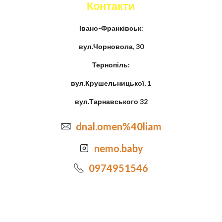
Контакти
Івано-Франківськ:
вул.Чорновола, 30
Тернопіль:
вул.Крушельницької, 1
вул.Тарнавського 32
dnal.omen%40liam
nemo.baby
0974951546