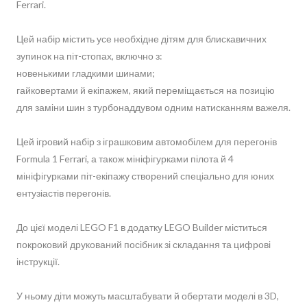
Ferrari.
Цей набір містить усе необхідне дітям для блискавичних
зупинок на піт-стопах, включно з:
новенькими гладкими шинами;
гайковертами й екіпажем, який переміщається на позицію
для заміни шин з турбонаддувом одним натисканням важеля.
Цей ігровий набір з іграшковим автомобілем для перегонів
Formula 1 Ferrari, а також мініфігурками пілота й 4
мініфігурками піт-екіпажу створений спеціально для юних
ентузіастів перегонів.
До цієї моделі LEGO F1 в додатку LEGO Builder міститься
покроковий друкований посібник зі складання та цифрові
інструкції.
У ньому діти можуть масштабувати й обертати моделі в 3D,