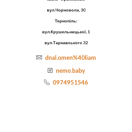
вул.Чорновола, 30
Тернопіль:
вул.Крушельницької, 1
вул.Тарнавського 32
dnal.omen%40liam
nemo.baby
0974951546