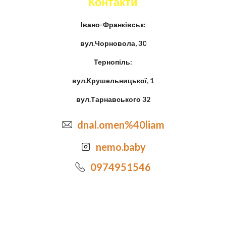
Контакти
Івано-Франківськ:
вул.Чорновола, 30
Тернопіль:
вул.Крушельницької, 1
вул.Тарнавського 32
dnal.omen%40liam
nemo.baby
0974951546