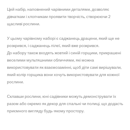
Цей набір, наповнений чарівними деталями, дозволяє
дівчаткам і хлопчикам проявити творчість, створюючи 2
щасливі рослини.
У цьому чарівному наборі є саджанець драцени, який ще не
розкрився, і саджанець пілеї, який вже розкрився.
До набору також входять жовтий і синій горщики, прикрашені
веселими мультяшними обличчями, які можна
використовувати як взаємозамінні, щоб діти самі вирішували,
який колір горщика вони хочуть використовувати для кожної
рослини.
Склавши рослини, юні садівники можуть демонструвати їх
разом або окремо як декор для спальні чи полиці, що додасть
приємного вигляду будь-якому простору.