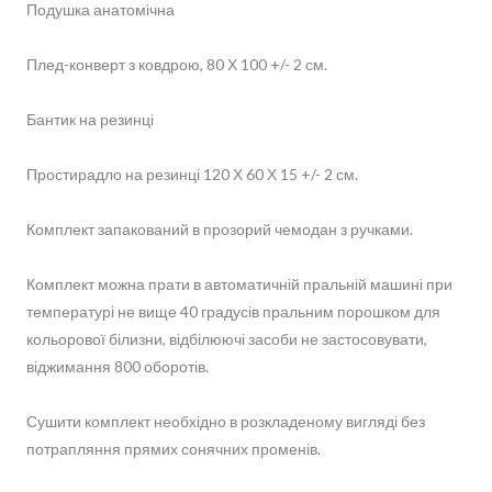
Подушка анатомічна
Плед-конверт з ковдрою, 80 Х 100 +/- 2 см.
Бантик на резинці
Простирадло на резинці 120 Х 60 Х 15 +/- 2 см.
Комплект запакований в прозорий чемодан з ручками.
Комплект можна прати в автоматичній пральній машині при
температурі не вище 40 градусів пральним порошком для
кольорової білизни, відбілюючі засоби не застосовувати,
віджимання 800 оборотів.
Сушити комплект необхідно в розкладеному вигляді без
потрапляння прямих сонячних променів.