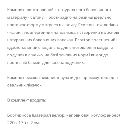
Комплект виготовлений із натурального бавовняного
матеріалу - сатину. Простирадло на резинці ідеально
повторює форму матраса в ліжечку. Ecotton - екологічно
чистий, гіпоалергенний наповнювач, створений на основі
натуральних бавовняних волокон. Ecotton полегшений і
вдосконалений спеціально для виготовлення ковдр та
подушок в ліжечко, на базі основних норм і вимог до
постільній білизні для новонароджених.
Комплект можна використовувати для прямокутних і для
овальних ліжечок.
В комплект входить:
Бортик-коса (матеріал велюр, наповнювач холлофайбер)
220 х 17 +/- 2 см.