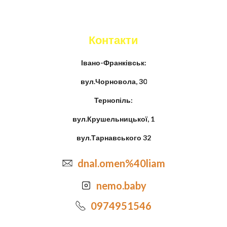
Контакти
Івано-Франківськ:
вул.Чорновола, 30
Тернопіль:
вул.Крушельницької, 1
вул.Тарнавського 32
dnal.omen%40liam
nemo.baby
0974951546