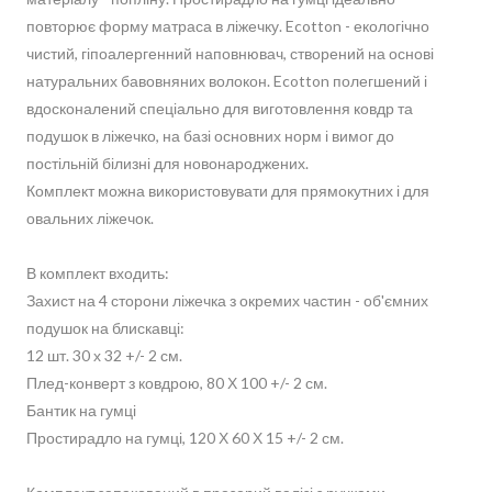
повторює форму матраса в ліжечку. Ecotton - екологічно
чистий, гіпоалергенний наповнювач, створений на основі
натуральних бавовняних волокон. Ecotton полегшений і
вдосконалений спеціально для виготовлення ковдр та
подушок в ліжечко, на базі основних норм і вимог до
постільній білизні для новонароджених.
Комплект можна використовувати для прямокутних і для
овальних ліжечок.
В комплект входить:
Захист на 4 сторони ліжечка з окремих частин - об'ємних
подушок на блискавці:
12 шт. 30 х 32 +/- 2 см.
Плед-конверт з ковдрою, 80 Х 100 +/- 2 см.
Бантик на гумці
Простирадло на гумці, 120 Х 60 Х 15 +/- 2 см.