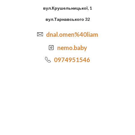
вул.Крушельницької, 1
вул.Тарнавського 32
dnal.omen%40liam
nemo.baby
0974951546