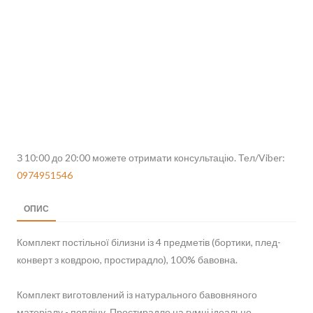
З 10:00 до 20:00 можете отримати консультацію. Тел/Viber:
0974951546
ОПИС
Комплект постільної білизни із 4 предметів (бортики, плед-
конверт з ковдрою, простирадло), 100% бавовна.
Комплект виготовлений із натурального бавовняного
матеріалу - попліну. Простирадло на гумці ідеально