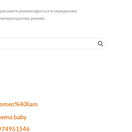
расувати рекомендується в середньому
емпературному режимі.
.omen%40liam
nemo.baby
974951546