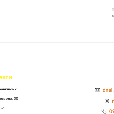
П
т
акти
анківськ:
dnal
новола, 30
ь:
0