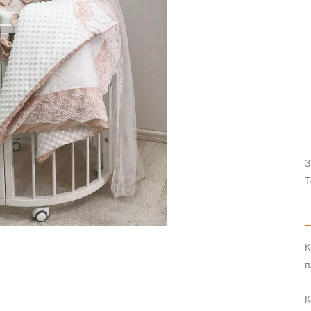
З
Т
К
п
К