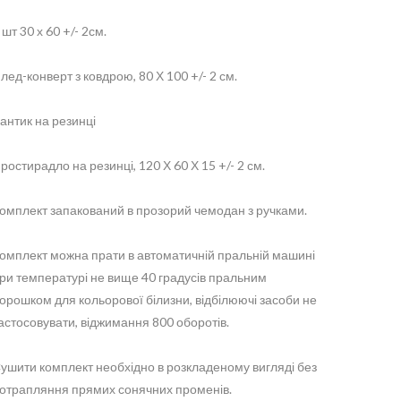
 шт 30 х 60 +/- 2см.
лед-конверт з ковдрою, 80 Х 100 +/- 2 см.
антик на резинці
ростирадло на резинці, 120 Х 60 Х 15 +/- 2 см.
омплект запакований в прозорий чемодан з ручками.
омплект можна прати в автоматичній пральній машині
ри температурі не вище 40 градусів пральним
орошком для кольорової білизни, відбілюючі засоби не
астосовувати, віджимання 800 оборотів.
ушити комплект необхідно в розкладеному вигляді без
отрапляння прямих сонячних променів.