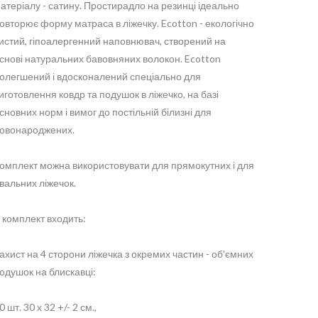
атеріалу - сатину. Простирадло на резинці ідеально
овторює форму матраса в ліжечку. Ecotton - екологічно
истий, гіпоалергенний наповнювач, створений на
снові натуральних бавовняних волокон. Ecotton
олегшений і вдосконалений спеціально для
иготовлення ковдр та подушок в ліжечко, на базі
сновних норм і вимог до постільній білизні для
овонароджених.
омплект можна використовувати для прямокутних і для
вальних ліжечок.
 комплект входить:
ахист на 4 сторони ліжечка з окремих частин - об'ємних
одушок на блискавці:
0 шт. 30 х 32 +/- 2 см.,