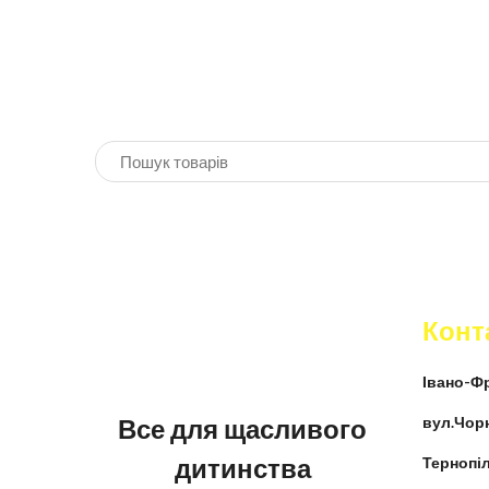
Конт
Івано-Фр
Все для щасливого
вул.Чор
дитинства
Тернопіл