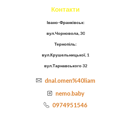
Контакти
Івано-Франківськ:
вул.Чорновола, 30
Тернопіль:
вул.Крушельницької, 1
вул.Тарнавського 32
dnal.omen%40liam
nemo.baby
0974951546