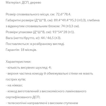
Матеріал: ДСП, дерево
Розмір сповивального місця, см: 72,6*78,4.
Габаритні розміри (Д*Ш*В, см): 89,4*49,4*95,3 (±0,3), глибина
з відкинутим сповивальним блоком: 74 (±0,3 см).
Розміри упаковки (Д*Ш*В, см): 93*54*28 (±1).
Вага (нетто/брутто, кг): 44 / 46,5 (±3).
Поставляється: в розібраному вигляді.
Гарантія: 18 місяців.
Характеристики:
- кількість висувних шухляд: 4;
- верхня частина комоду й обмежувальні стінки не мають
гострих кутів;
- на ніжках;
- комод виготовлений з високоякісного ламінованого
сертифікованого ДСП;
- телескопічні направляючі з високим ступенем