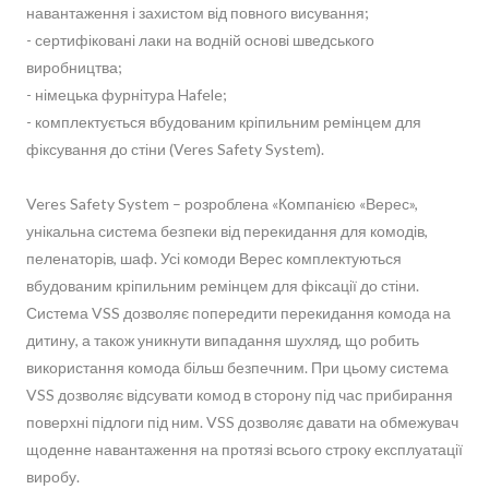
навантаження і захистом від повного висування;
- сертифіковані лаки на водній основі шведського
виробництва;
- німецька фурнітура Hafele;
- комплектується вбудованим кріпильним ремінцем для
фіксування до стіни (Veres Safety System).
Veres Safety System – розроблена «Компанією «Верес»,
унікальна система безпеки від перекидання для комодів,
пеленаторів, шаф. Усі комоди Верес комплектуються
вбудованим кріпильним ремінцем для фіксації до стіни.
Система VSS дозволяє попередити перекидання комода на
дитину, а також уникнути випадання шухляд, що робить
використання комода більш безпечним. При цьому система
VSS дозволяє відсувати комод в сторону під час прибирання
поверхні підлоги під ним. VSS дозволяє давати на обмежувач
щоденне навантаження на протязі всього строку експлуатації
виробу.