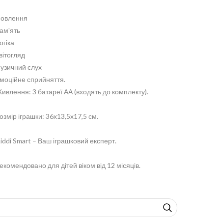
овлення
ам'ять
огіка
вітогляд
узичний слух
моційне сприйняття.
ивлення: 3 батареї АА (входять до комплекту).
озмір іграшки: 36х13,5х17,5 см.
iddi Smart – Ваш іграшковий експерт.
екомендовано для дітей віком від 12 місяців.