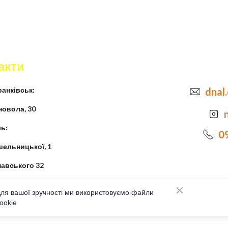
акти
анківськ:
dnal
новола, 30
ь:
0
шельницької, 1
навського 32
ля вашої зручності ми використовуємо файли
ookie