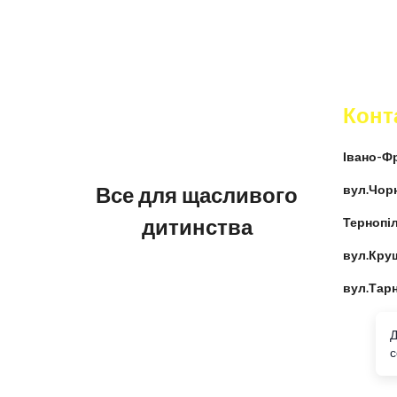
Конт
Івано-Фр
Все для щасливого
вул.Чор
дитинства
Тернопіл
вул.Кру
вул.Тар
Д
c