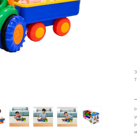
З
Т
І
у
р
м