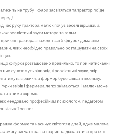
атисніть на трубу - фари засвітяться та трактор поїде
перед!
ід час руху трактора малюк почує веселі віршики, а
акож реалістичні звуки мотора та гальм.
 причепі трактора знаходяться 5 фігурок домашніх
варин, яких необхідно правильно розташувати на своїх
ісцях.
кщо фігурки розташовано правильно, то при натисканні
а них лунатимуть відповідні реалістичні звуки, звірі
итатимуть віршики, а фермер буде співати пісеньку.
ігурки звірів і фермера легко знімаються, і малюк може
рати з ними окремо.
екомендовано професійним психологом, педагогом
ошкільної освіти:
грашка формує та насичує світогляд дітей, адже малеча
ає змогу вивчати назви тварин та дізнаватися про їхні