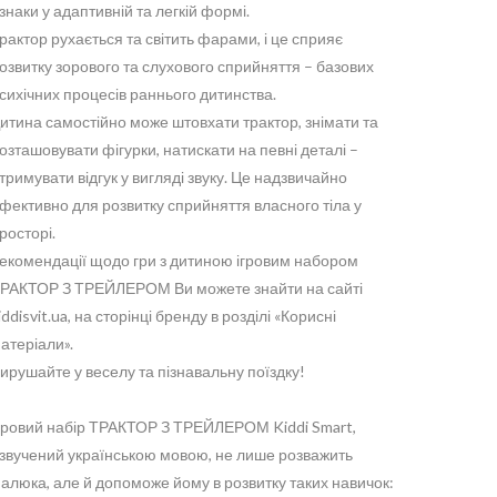
знаки у адаптивній та легкій формі.
рактор рухається та світить фарами, і це сприяє
озвитку зорового та слухового сприйняття – базових
сихічних процесів раннього дитинства.
итина самостійно може штовхати трактор, знімати та
озташовувати фігурки, натискати на певні деталі –
тримувати відгук у вигляді звуку. Це надзвичайно
фективно для розвитку сприйняття власного тіла у
росторі.
екомендації щодо гри з дитиною ігровим набором
РАКТОР З ТРЕЙЛЕРОМ Ви можете знайти на сайті
iddisvit.ua, на сторінці бренду в розділі «Корисні
атеріали».
ирушайте у веселу та пізнавальну поїздку!
гровий набір ТРАКТОР З ТРЕЙЛЕРОМ Kiddi Smart,
звучений українською мовою, не лише розважить
алюка, але й допоможе йому в розвитку таких навичок: