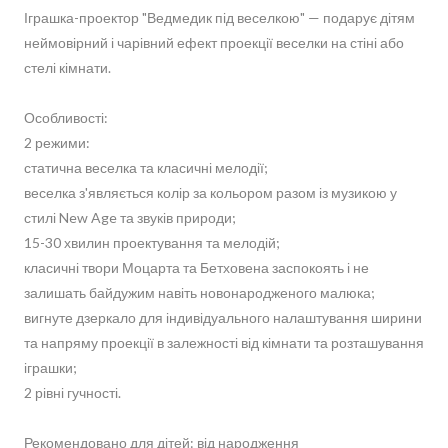
Іграшка-проектор "Ведмедик під веселкою" — подарує дітям
неймовірний і чарівний ефект проекції веселки на стіні або
стелі кімнати.
Особливості:
2 режими:
статична веселка та класичні мелодії;
веселка з'являється колір за кольором разом із музикою у
стилі New Age та звуків природи;
15-30 хвилин проектування та мелодій;
класичні твори Моцарта та Бетховена заспокоять і не
залишать байдужим навіть новонародженого малюка;
вигнуте дзеркало для індивідуального налаштування ширини
та напряму проекції в залежності від кімнати та розташування
іграшки;
2 рівні гучності.
Рекомендовано для дітей: від народження