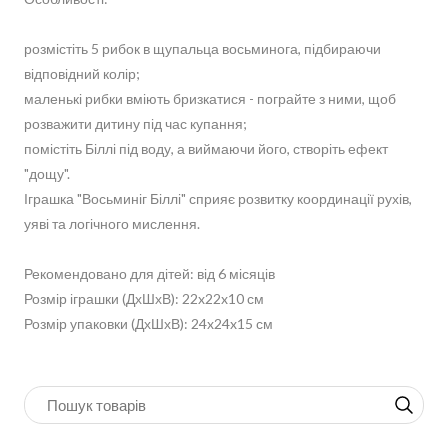
розмістіть 5 рибок в щупальца восьминога, підбираючи
відповідний колір;
маленькі рибки вміють бризкатися - пограйте з ними, щоб
розважити дитину під час купання;
помістіть Біллі під воду, а виймаючи його, створіть ефект
"дощу".
Іграшка "Восьминіг Біллі" сприяє розвитку координації рухів,
уяві та логічного мислення.
Рекомендовано для дітей: від 6 місяців
Розмір іграшки (ДхШхВ): 22x22x10 см
Розмір упаковки (ДхШхВ): 24x24x15 см