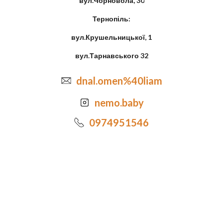
вул.Чорновола, 30
Тернопіль:
вул.Крушельницької, 1
вул.Тарнавського 32
dnal.omen%40liam
nemo.baby
0974951546