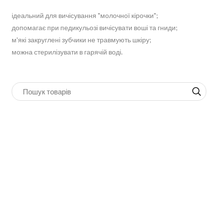
ідеальний для вичісування "молочної кірочки";
допомагає при педикульозі вичісувати воші та гниди;
м'які закруглені зубчики не травмують шкіру;
можна стерилізувати в гарячій воді.