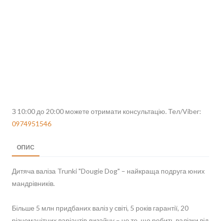
З 10:00 до 20:00 можете отримати консультацію. Тел/Viber:
0974951546
ОПИС
Дитяча валіза Trunki "Dougie Dog" – найкраща подруга юних
мандрівників.
Більше 5 млн придбаних валіз у світі, 5 років гарантії, 20
різноманітних варіантів дизайну – це те, що робить валізки від