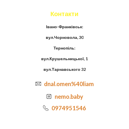
Контакти
Івано-Франківськ:
вул.Чорновола, 30
Тернопіль:
вул.Крушельницької, 1
вул.Тарнавського 32
dnal.omen%40liam
nemo.baby
0974951546