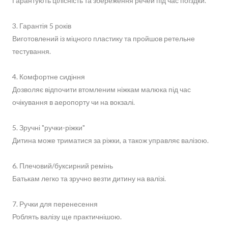
Гарантують цілісність та збереження речей під час поїздки.
3. Гарантія 5 років
Виготовлений із міцного пластику та пройшов ретельне
тестування.
4. Комфортне сидіння
Дозволяє відпочити втомленим ніжкам малюка під час
очікування в аеропорту чи на вокзалі.
5. Зручні "ручки-ріжки"
Дитина може триматися за ріжки, а також управляє валізою.
6. Плечовий/буксирний ремінь
Батькам легко та зручно везти дитину на валізі.
7. Ручки для перенесення
Роблять валізу ще практичнішою.