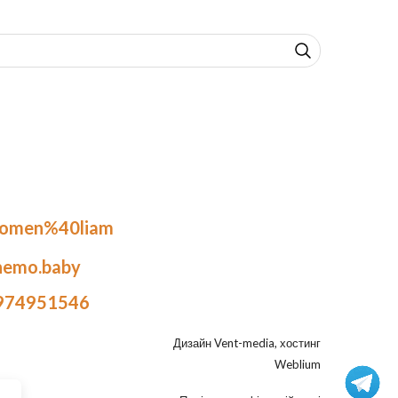
.omen%40liam
nemo.baby
974951546
Дизайн
Vent-media
, хостинг
Weblium