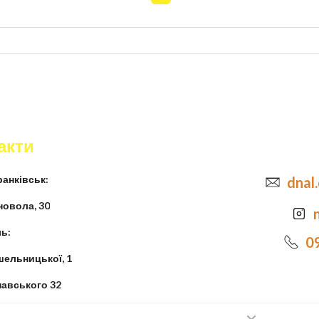
акти
анківськ:
dnal
новола, 30
ь:
0
шельницької, 1
навського 32