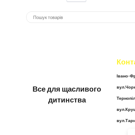
Конт
Івано-Фр
Все для щасливого
вул.Чор
дитинства
Тернопіл
вул.Кру
вул.Тар