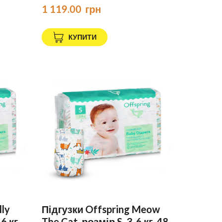
1 119.00  грн
КУПИТИ
lly
Підгузки Offspring Meow
6 кг,
The Cat, розмір S, 3-6 кг, 48