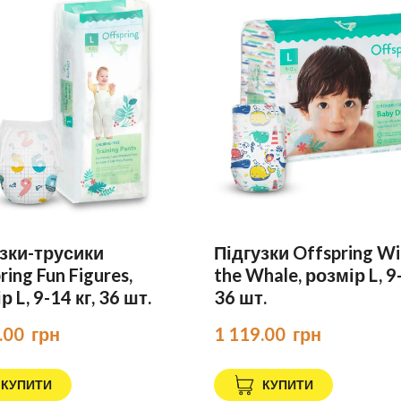
зки-трусики
Підгузки Offspring Wi
ring Fun Figures,
the Whale, розмір L, 9-
 L, 9-14 кг, 36 шт.
36 шт.
.00  грн
1 119.00  грн
КУПИТИ
КУПИТИ