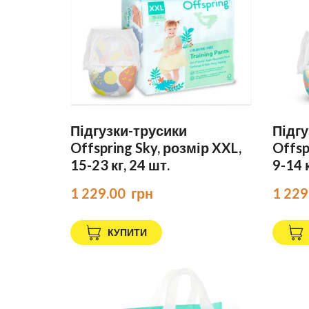
Підгузки-трусики
Підгу
Offspring Sky, розмір XXL,
Offsp
15-23 кг, 24 шт.
9-14 к
1 229.00  грн
1 229
КУПИТИ