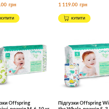
.00  грн
1 119.00  грн
КУПИТИ
КУПИТИ
зки Offspring
Підгузки Offspring Wi
kiwi, розмір M, 6-10 кг,
the Whale, розмір S, 3-