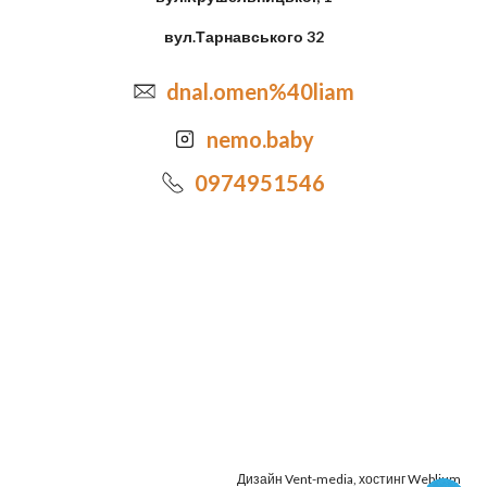
вул.Тарнавського 32
dnal.omen%40liam
nemo.baby
0974951546
Дизайн
Vent-media
, хостинг
Weblium