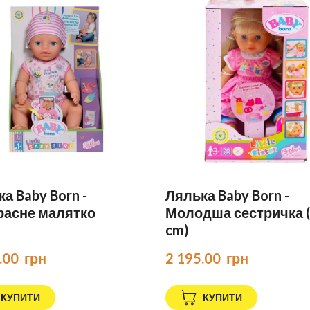
а Baby Born -
Лялька Baby Born -
расне малятко
Молодша сестричка 
cm)
.00  грн
2 195.00  грн
КУПИТИ
КУПИТИ