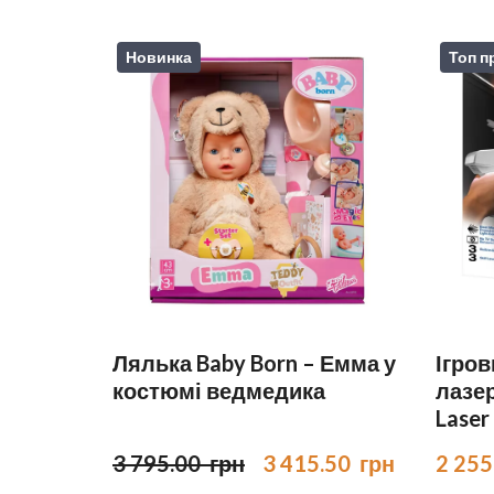
Новинка
Топ п
Лялька Baby Born – Емма у
Ігров
костюмі ведмедика
лазер
Laser
3 795.00  грн
3 415.50  грн
2 255