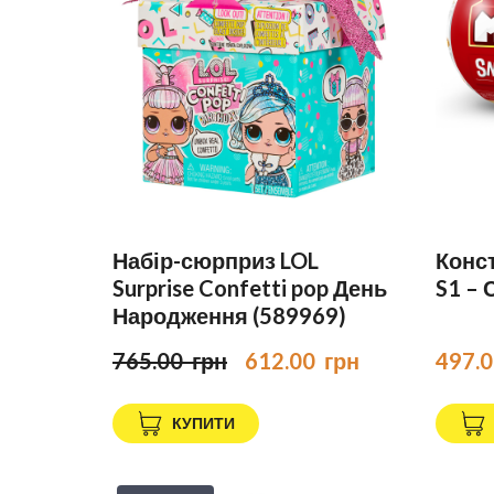
Набір-сюрприз LOL
Конст
Surprise Confetti pop День
S1 –
Народження (589969)
765.00  грн
612.00  грн
497.0
КУПИТИ