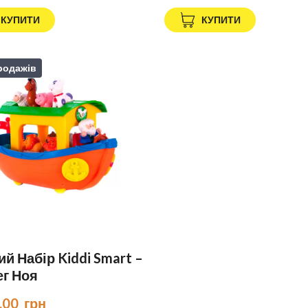
КУПИТИ
КУПИТИ
родажів
ий Набір Kiddi Smart –
ег Ноя
.00  грн