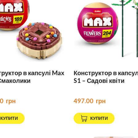
руктор в капсулі Max
Конструктор в капсу
 Смаколики
S1 – Садові квіти
0  грн
497.00  грн
КУПИТИ
КУПИТИ