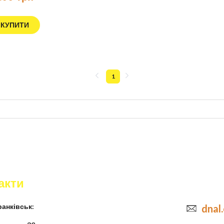
КУПИТИ
1
акти
анківськ:
dnal