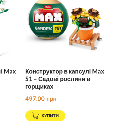
лі Max
Конструктор в капсулі Max
S1 – Садові рослини в
горщиках
497.00  грн
КУПИТИ