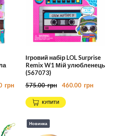
Ігровий набір LOL Surprise
лла
Remix W1 Мій улюбленець
(567073)
0  грн
575.00  грн
460.00  грн
КУПИТИ
Новинка