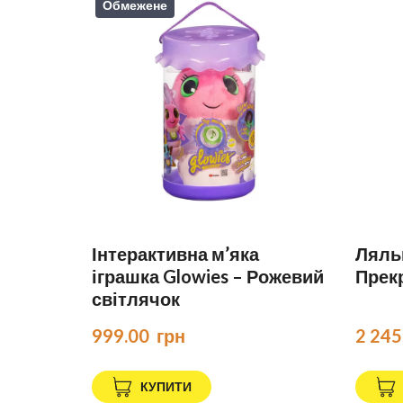
Обмежене
Інтерактивна м’яка
Ляльк
іграшка Glowies – Рожевий
Прек
світлячок
999.00  грн
2 245
КУПИТИ