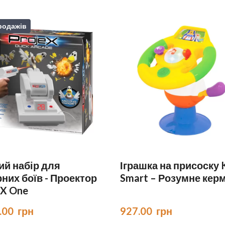
родажів
ий набір для
Іграшка на присоску 
них боїв - Проектор
Smart – Розумне кер
 X One
.00  грн
927.00  грн