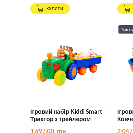
КУПИТИ
Топ п
Ігровий набір Kiddi Smart –
Ігров
Трактор з трейлером
Ковч
1 697.00  грн
2 047