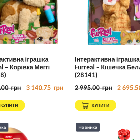
активна іграшка
Інтерактивна іграшка
al – Корівка Меггі
Furreal – Кішечка Бе
8)
(28141)
.00  грн
3 140.75  грн
2 995.00  грн
2 695.5
КУПИТИ
КУПИТИ
нка
Новинка