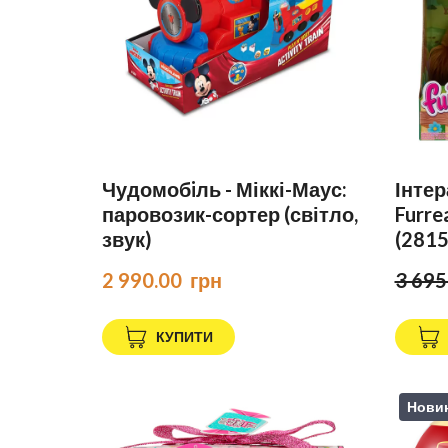
Чудомобiль - Міккі-Маус:
Інтер
паровозик-сортер (світло,
Furre
звук)
(2815
2 990.00  грн
3 695
КУПИТИ
Нови