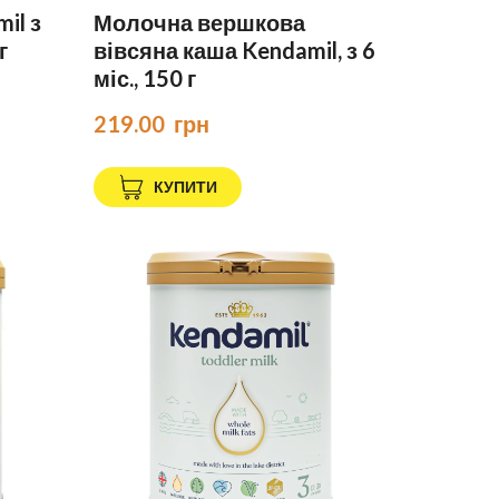
il з
Молочна вершкова
г
вівсяна каша Kendamil, з 6
міс., 150 г
219.00  грн
КУПИТИ