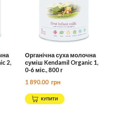
чна
Органічна суха молочна
c 2,
суміш Kendamil Organic 1,
0-6 міс., 800 г
1 890.00  грн
КУПИТИ