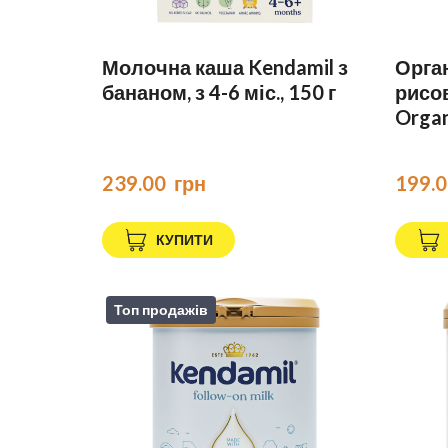
Молочна каша Kendamil з
Орга
бананом, з 4-6 міс., 150 г
рисов
Organi
239.00  грн
199.0
КУПИТИ
Топ продажів