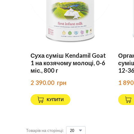
Суха суміш Kendamil Goat
Орга
1 на козячому молоці, 0-6
суміш
міс., 800 г
12-36 
2 390.00  грн
1 890
КУПИТИ
Товарів на сторінці: