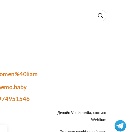
.omen%40liam
nemo.baby
974951546
Дизайн
Vent-media
, хостинг
Weblium
Політика конфіденційності