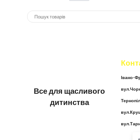
Конт
Івано-Фр
Все для щасливого
вул.Чор
дитинства
Тернопіл
вул.Кру
вул.Тар