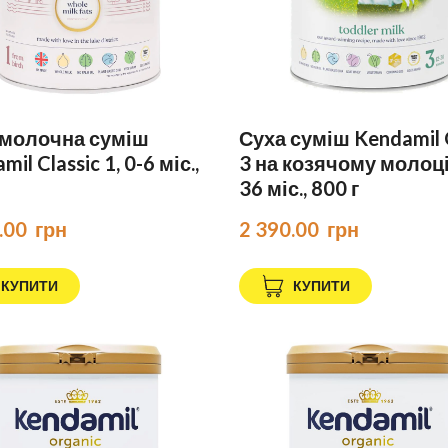
 молочна суміш
Суха суміш Kendamil
il Classic 1, 0-6 міс.,
3 на козячому молоці
36 міс., 800 г
.00  грн
2 390.00  грн
КУПИТИ
КУПИТИ