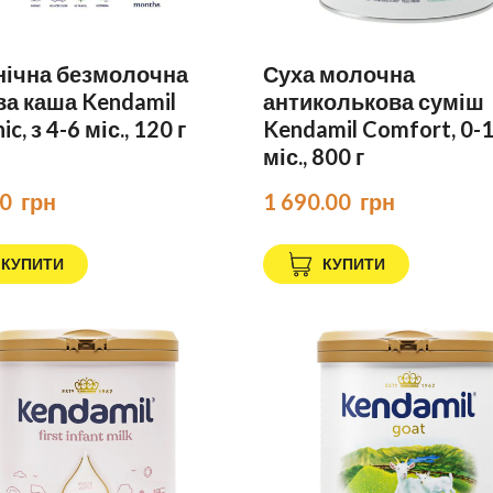
нічна безмолочна
Суха молочна
а каша Kendamil
антиколькова суміш
c, з 4-6 міс., 120 г
Kendamil Comfort, 0-
міс., 800 г
0  грн
1 690.00  грн
КУПИТИ
КУПИТИ