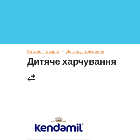
Каталог товарів
Догляд і годування
Дитяче харчування
⥄