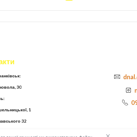
акти
анківськ:
dnal
новола, 30
ь:
0
шельницької, 1
навського 32