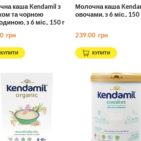
на каша Kendamil з
Молочна каша Kendam
ком та чорною
овочами, з 6 міс., 150 
диною, з 6 міс., 150 г
0  грн
239.00  грн
КУПИТИ
КУПИТИ