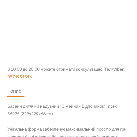
З 10:00 до 20:00 можете отримати консультацію. Тел/Viber:
0974951546
ОПИС
Басейн дитячий надувний "Сімейний Відпочинок" Intex
56475 (229х229х66 см)
Унікальна форма забезпечує максимальний простір для гри,
а широкі бічні стінки забезпечують додатковий комфорт і