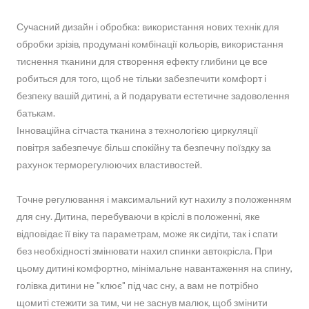
Сучасний дизайн і обробка: використання нових технік для
обробки зрізів, продумані комбінації кольорів, використання
тиснення тканини для створення ефекту глибини це все
робиться для того, щоб не тільки забезпечити комфорт і
безпеку вашій дитині, а й подарувати естетичне задоволення
батькам.
Інноваційна сітчаста тканина з технологією циркуляції
повітря забезпечує більш спокійну та безпечну поїздку за
рахунок терморегулюючих властивостей.
Точне регулювання і максимальний кут нахилу з положенням
для сну. Дитина, перебуваючи в кріслі в положенні, яке
відповідає її віку та параметрам, може як сидіти, так і спати
без необхідності змінювати нахил спинки автокрісла. При
цьому дитині комфортно, мінімальне навантаження на спину,
голівка дитини не "клює" під час сну, а вам не потрібно
щомиті стежити за тим, чи не заснув малюк, щоб змінити