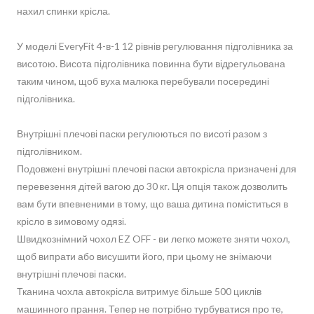
нахил спинки крісла.
У моделі EveryFit 4-в-1 12 рівнів регулювання підголівника за
висотою. Висота підголівника повинна бути відрегульована
таким чином, щоб вуха малюка перебували посередині
підголівника.
Внутрішні плечові паски регулюються по висоті разом з
підголівником.
Подовжені внутрішні плечові паски автокрісла призначені для
перевезення дітей вагою до 30 кг. Ця опція також дозволить
вам бути впевненими в тому, що ваша дитина поміститься в
крісло в зимовому одязі.
Швидкознімний чохол EZ OFF - ви легко можете зняти чохол,
щоб випрати або висушити його, при цьому не знімаючи
внутрішні плечові паски.
Тканина чохла автокрісла витримує більше 500 циклів
машинного прання. Тепер не потрібно турбуватися про те,