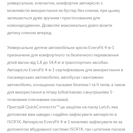
універсальне, елегантне, комфортне автокрісло з
можливістю використання як бустер без спинки, при цьому
залишається дуже зручним і пристосованим для
новонароджених. Дозволяє максимально довго возити
дитину спиною вперед.
Універсальне дитяче автомобільне крісло EveryFit 4-в-1
призначене для комфортного та безпечного перевезення
дітей вагою від 1,8 до 54,4 кг в транспортних засобах.
Автокрісло EveryFit 4-в-1 сертифіковане для використання в
пасажирських автомобілях, автобусах і вантажних
автомобілях, оснащених пасками безпеки І та ІІ типів, а також
для використання в літаку (обов'язково з внутрішніми 5-
точковими плечовими пасками).
Пристрій QuickConnector™ це защіпка на паску Latch, яка
допоможе вам швидко і надійно зафіксувати автокрісло в
ISOFIX. Автокрісло EveryFit 4-в-1 можливо зафіксувати як за
допомогою вбудованої системи ISOFIX, так і штатним паском