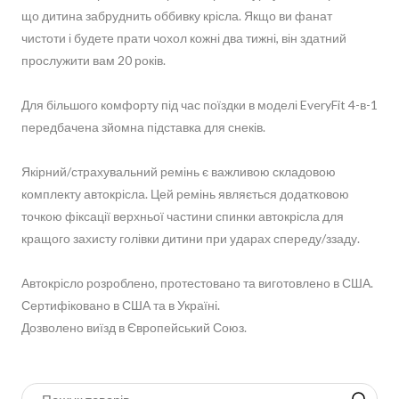
що дитина забруднить оббивку крісла. Якщо ви фанат
чистоти і будете прати чохол кожні два тижні, він здатний
прослужити вам 20 років.
Для більшого комфорту під час поїздки в моделі EveryFit 4-в-1
передбачена зйомна підставка для снеків.
Якірний/страхувальний ремінь є важливою складовою
комплекту автокрісла. Цей ремінь являється додатковою
точкою фіксації верхньої частини спинки автокрісла для
кращого захисту голівки дитини при ударах спереду/ззаду.
Автокрісло розроблено, протестовано та виготовлено в США.
Сертифіковано в США та в Україні.
Дозволено виїзд в Європейський Союз.