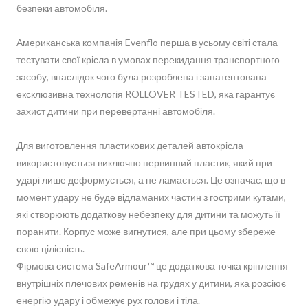
безпеки автомобіля.
Американська компанія Evenflo перша в усьому світі стала
тестувати свої крісла в умовах перекидання транспортного
засобу, внаслідок чого була розроблена і запатентована
ексклюзивна технологія ROLLOVER TESTED, яка гарантує
захист дитини при перевертанні автомобіля.
Для виготовлення пластикових деталей автокрісла
використовується виключно первинний пластик, який при
ударі лише деформується, а не ламається. Це означає, що в
момент удару не буде відламаних частин з гострими кутами,
які створюють додаткову небезпеку для дитини та можуть її
поранити. Корпус може вигнутися, але при цьому збереже
свою цілісність.
Фірмова система SafeArmour™ це додаткова точка кріплення
внутрішніх плечових ременів на грудях у дитини, яка розсіює
енергію удару і обмежує рух голови і тіла.