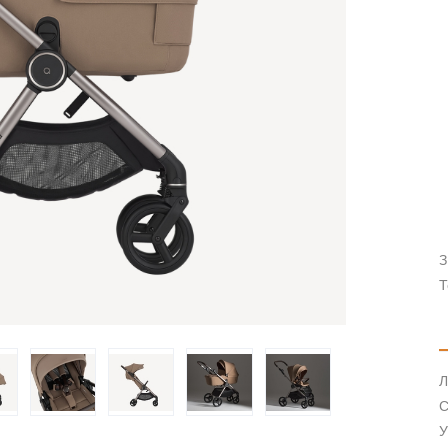
З
Т
Л
С
У