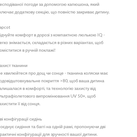
есподіваної погоди за допомогою капюшона, який
ключає додаткову секцію, що повністю закриває дитину.
apcot
ідчуйте комфорт в дорозі з компактною люлькою IQ -
егко знімається, складається в різних варіантах, щоб
оміститися в ручній поклажі!
ахист тканини
е хвилюйтеся про дощ чи сонце - тканина коляски має
одовідштовхувальне покриття >80, щоб ваша дитина
алишалася в комфорті, та технологію захисту від
льтрафіолетового випромінювання UV 50+, щоб
ахистити її від сонця.
ві конфігурації сидінь
оєднує сидіння та баггі на одній рамі, пропонуючи дві
рактичні конфігурації для зручності вашої дитини.