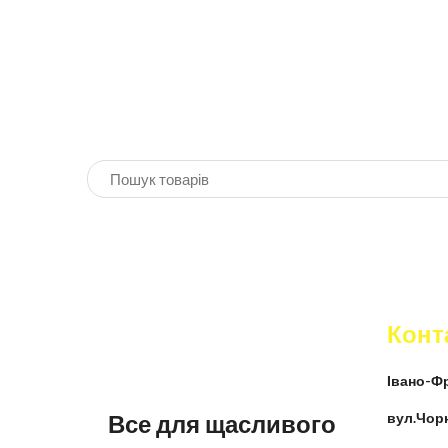
Конт
Івано-Фр
Все для щасливого
вул.Чор