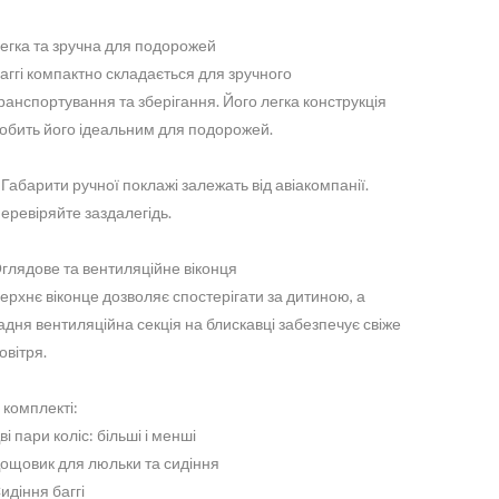
егка та зручна для подорожей
аггі компактно складається для зручного
ранспортування та зберігання. Його легка конструкція
обить його ідеальним для подорожей.
 Габарити ручної поклажі залежать від авіакомпанії.
еревіряйте заздалегідь.
глядове та вентиляційне віконця
ерхнє віконце дозволяє спостерігати за дитиною, а
адня вентиляційна секція на блискавці забезпечує свіже
овітря.
 комплекті:
ві пари коліс: більші і менші
ощовик для люльки та сидіння
идіння баггі