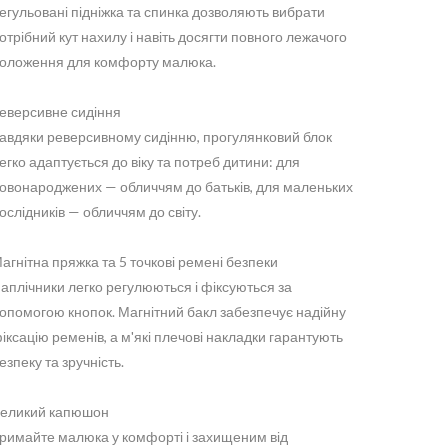
егульовані підніжка та спинка дозволяють вибрати
отрібний кут нахилу і навіть досягти повного лежачого
оложення для комфорту малюка.
еверсивне сидіння
авдяки реверсивному сидінню, прогулянковий блок
егко адаптується до віку та потреб дитини: для
овонароджених — обличчям до батьків, для маленьких
ослідників — обличчям до світу.
агнітна пряжка та 5 точкові ремені безпеки
аплічники легко регулюються і фіксуються за
опомогою кнопок. Магнітний бакл забезпечує надійну
іксацію ременів, а м'які плечові накладки гарантують
езпеку та зручність.
еликий капюшон
римайте малюка у комфорті і захищеним від