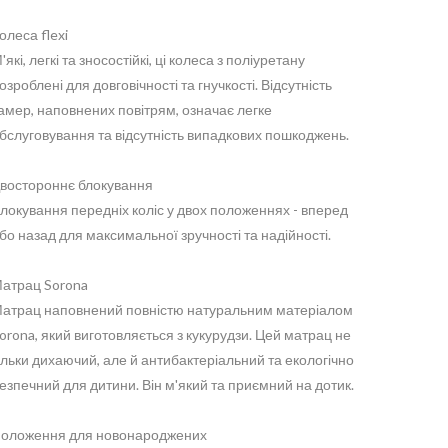
олеса flexi
'які, легкі та зносостійкі, ці колеса з поліуретану
озроблені для довговічності та гнучкості. Відсутність
амер, наповнених повітрям, означає легке
бслуговування та відсутність випадкових пошкоджень.
востороннє блокування
локування передніх коліс у двох положеннях - вперед
бо назад для максимальної зручності та надійності.
атрац Sorona
атрац наповнений повністю натуральним матеріалом
orona, який виготовляється з кукурудзи. Цей матрац не
ільки дихаючий, але й антибактеріальний та екологічно
езпечний для дитини. Він м'який та приємний на дотик.
оложення для новонароджених