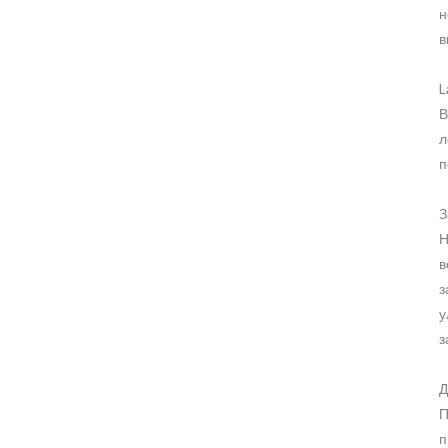
н
в
L
В
л
п
З
Н
в
з
у
з
Д
П
п