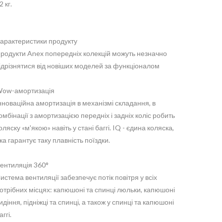
2 кг.
арактеристики продукту
родукти Anex попередніх колекцій можуть незначно
ідрізнятися від новіших моделей за функціоналом
ow-амортизація
нноваційна амортизація в механізмі складання, в
омбінації з амортизацією передніх і задніх коліс робить
оляску «м'якою» навіть у стані баггі. IQ - єдина коляска,
ка гарантує таку плавність поїздки.
ентиляція 360°
истема вентиляції забезпечує потік повітря у всіх
отрібних місцях: капюшоні та спинці люльки, капюшоні
идіння, підніжці та спинці, а також у спинці та капюшоні
аггі.