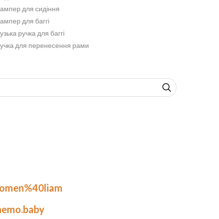
ампер для сидіння
ампер для баггі
узька ручка для баггі
учка для перенесення рами
.omen%40liam
nemo.baby