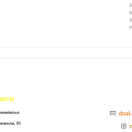
Б
Б
В
Р
акти
анківськ:
dnal
новола, 30