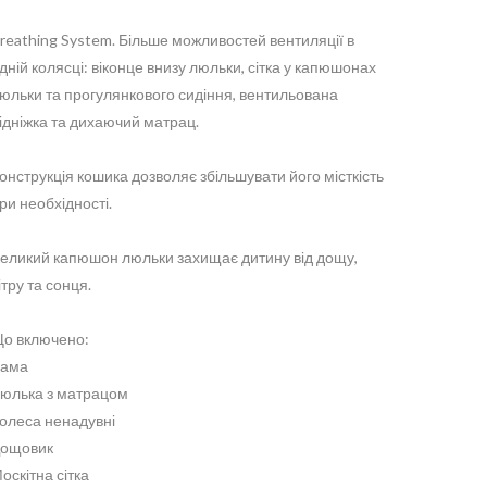
reathing System. Більше можливостей вентиляції в
дній колясці: віконце внизу люльки, сітка у капюшонах
юльки та прогулянкового сидіння, вентильована
ідніжка та дихаючий матрац.
онструкція кошика дозволяє збільшувати його місткість
ри необхідності.
еликий капюшон люльки захищає дитину від дощу,
ітру та сонця.
о включено:
ама
юлька з матрацом
олеса ненадувні
ощовик
оскітна сітка