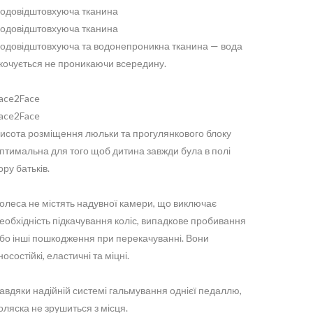
одовідштовхуюча тканина
одовідштовхуюча тканина
одовідштовхуюча та водонепроникна тканина — вода
кочується не проникаючи всередину.
ace2Face
ace2Face
исота розміщення люльки та прогулянкового блоку
птимальна для того щоб дитина завжди була в полі
ору батьків.
олеса не містять надувної камери, що виключає
еобхідність підкачування коліс, випадкове пробивання
бо інші пошкодження при перекачуванні. Вони
носостійкі, еластичні та міцні.
авдяки надійній системі гальмування однієї педаллю,
оляска не зрушиться з місця.