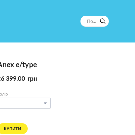
Anex e/type
26 399.00  грн
олір
КУПИТИ