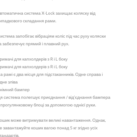
втоматична система X-Lock захищає коляску від
ипадкового складання рами.
истема запобігає вібраціям коліс під час руху коляски
а забезпечує прямий і плавний рух.
римачі для капхолдерів з R і L боку
римачі для капхолдерів з R і L боку
а рамі є два місця для підстаканників. Одне справа і
дне зліва
німний бампер
я система полегшує приєднання / від’єднання бампера
 прогулянковому блоці за допомогою однієї руки.
ошик може витримувати великі навантаження. Однак,
е завантажуйте кошик вагою понад 5 кг згідно усіх
тандартів.