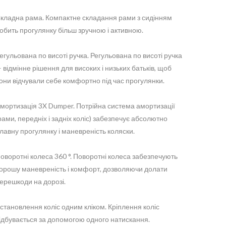
кладна рама. Компактне складання рами з сидінням
обить прогулянку більш зручною і активною.
егульована по висоті ручка. Регульована по висоті ручка
 відмінне рішення для високих і низьких батьків, щоб
они відчували себе комфортно під час прогулянки.
мортизація 3X Dumper. Потрійна система амортизації
рами, передніх і задніх коліс) забезпечує абсолютно
лавну прогулянку і маневреність коляски.
оворотні колеса 360 °. Поворотні колеса забезпечують
орошу маневреність і комфорт, дозволяючи долати
ерешкоди на дорозі.
становлення коліс одним кліком. Кріплення коліс
ідбувається за допомогою одного натискання.