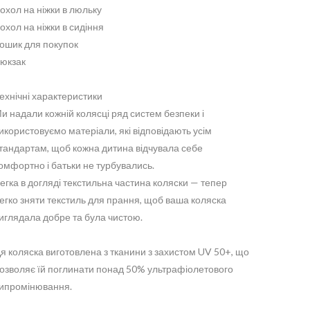
охол на ніжки в люльку
охол на ніжки в сидіння
ошик для покупок
юкзак
ехнічні характеристики
и надали кожній колясці ряд систем безпеки і
икористовуємо матеріали, які відповідають усім
тандартам, щоб кожна дитина відчувала себе
омфортно і батьки не турбувались.
егка в догляді текстильна частина коляски — тепер
егко зняти текстиль для прання, щоб ваша коляска
иглядала добре та була чистою.
я коляска виготовлена з тканини з захистом UV 50+, що
озволяє їй поглинати понад 50% ультрафіолетового
ипромінювання.