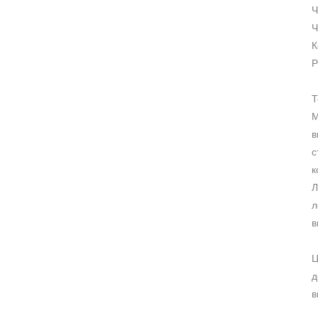
Ч
Ч
К
Р
Т
М
в
с
к
Л
л
в
Ц
д
в