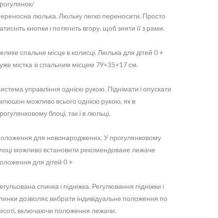
рогулянок/
ереносна люлька. Люльку легко переносити. Просто
атисніть кнопки і потягніть вгору, щоб зняти її з рами.
елике спальне місце в колисці. Люлька для дітей 0 +
уже містка зі спальним місцем 79×35×17 см.
истема управління однією рукою. Піднімати і опускати
апюшон можливо всього однією рукою, як в
рогулянковому блоці, так і в люльці.
оложення для новонароджених. У прогулянковому
лоці можливо встановити рекомендоване лежаче
оложення для дітей 0 +
егульована спинка і підніжка. Регулювання підніжки і
пинки дозволяє вибрати індивідуальне положення по
исоті, включаючи положення лежачи.